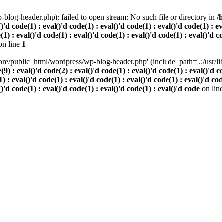
log-header.php): failed to open stream: No such file or directory in
/
()'d code(1) : eval()'d code(1) : eval()'d code(1) : eval()'d code(1) : e
(1) : eval()'d code(1) : eval()'d code(1) : eval()'d code(1) : eval()'d c
on line
1
re/public_html/wordpress/wp-blog-header.php' (include_path='.:/usr/lib/
 eval()'d code(2) : eval()'d code(1) : eval()'d code(1) : eval()'d code
) : eval()'d code(1) : eval()'d code(1) : eval()'d code(1) : eval()'d cod
()'d code(1) : eval()'d code(1) : eval()'d code(1) : eval()'d code
on lin