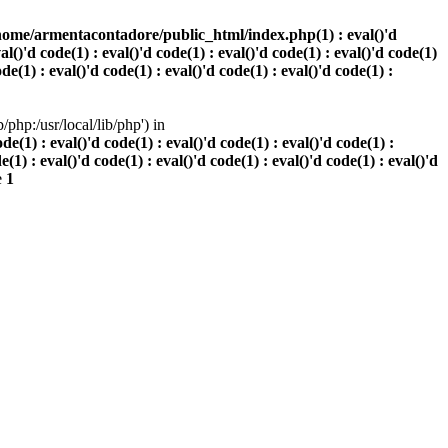
home/armentacontadore/public_html/index.php(1) : eval()'d
val()'d code(1) : eval()'d code(1) : eval()'d code(1) : eval()'d code(1)
ode(1) : eval()'d code(1) : eval()'d code(1) : eval()'d code(1) :
php:/usr/local/lib/php') in
(1) : eval()'d code(1) : eval()'d code(1) : eval()'d code(1) :
e(1) : eval()'d code(1) : eval()'d code(1) : eval()'d code(1) : eval()'d
e
1