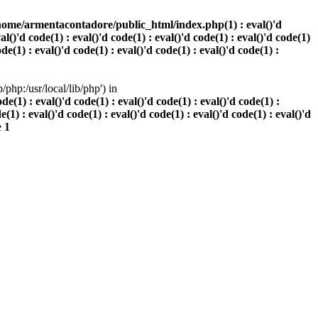
home/armentacontadore/public_html/index.php(1) : eval()'d
val()'d code(1) : eval()'d code(1) : eval()'d code(1) : eval()'d code(1)
ode(1) : eval()'d code(1) : eval()'d code(1) : eval()'d code(1) :
php:/usr/local/lib/php') in
(1) : eval()'d code(1) : eval()'d code(1) : eval()'d code(1) :
e(1) : eval()'d code(1) : eval()'d code(1) : eval()'d code(1) : eval()'d
e
1