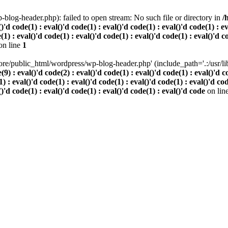
log-header.php): failed to open stream: No such file or directory in
/
()'d code(1) : eval()'d code(1) : eval()'d code(1) : eval()'d code(1) : e
(1) : eval()'d code(1) : eval()'d code(1) : eval()'d code(1) : eval()'d c
on line
1
re/public_html/wordpress/wp-blog-header.php' (include_path='.:/usr/lib/
 eval()'d code(2) : eval()'d code(1) : eval()'d code(1) : eval()'d code
) : eval()'d code(1) : eval()'d code(1) : eval()'d code(1) : eval()'d cod
()'d code(1) : eval()'d code(1) : eval()'d code(1) : eval()'d code
on lin