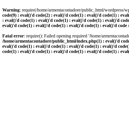
Warning
: require(/home/armentacontadore/public_html/wordpress/wp-b
code(9) : eval()'d code(2) : eval()'d code(1) : eval()'d code(1) : eval
: eval()'d code(1) : eval()'d code(1) : eval()'d code(1) : eval()'d code
eval()'d code(1) : eval()'d code(1) : eval()'d code(1) : eval()'d code
Fatal error
: require(): Failed opening required '/home/armentacontado
/home/armentacontadore/public_html/index.php(1) : eval()'d code(9) :
eval()'d code(1) : eval()'d code(1) : eval()'d code(1) : eval()'d code(1
code(1) : eval()'d code(1) : eval()'d code(1) : eval()'d code(1) : eval