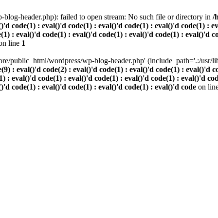
log-header.php): failed to open stream: No such file or directory in
/
()'d code(1) : eval()'d code(1) : eval()'d code(1) : eval()'d code(1) : e
(1) : eval()'d code(1) : eval()'d code(1) : eval()'d code(1) : eval()'d c
on line
1
re/public_html/wordpress/wp-blog-header.php' (include_path='.:/usr/lib/
 eval()'d code(2) : eval()'d code(1) : eval()'d code(1) : eval()'d code
) : eval()'d code(1) : eval()'d code(1) : eval()'d code(1) : eval()'d cod
()'d code(1) : eval()'d code(1) : eval()'d code(1) : eval()'d code
on lin