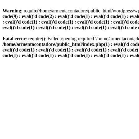
Warning
: require(/home/armentacontadore/public_html/wordpress/wp-b
code(9) : eval()'d code(2) : eval()'d code(1) : eval()'d code(1) : eval
: eval()'d code(1) : eval()'d code(1) : eval()'d code(1) : eval()'d code
eval()'d code(1) : eval()'d code(1) : eval()'d code(1) : eval()'d code
Fatal error
: require(): Failed opening required '/home/armentacontado
/home/armentacontadore/public_html/index.php(1) : eval()'d code(9) :
eval()'d code(1) : eval()'d code(1) : eval()'d code(1) : eval()'d code(1
code(1) : eval()'d code(1) : eval()'d code(1) : eval()'d code(1) : eval