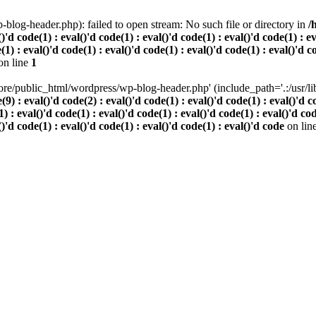
log-header.php): failed to open stream: No such file or directory in
/
()'d code(1) : eval()'d code(1) : eval()'d code(1) : eval()'d code(1) : e
(1) : eval()'d code(1) : eval()'d code(1) : eval()'d code(1) : eval()'d c
on line
1
re/public_html/wordpress/wp-blog-header.php' (include_path='.:/usr/lib/
 eval()'d code(2) : eval()'d code(1) : eval()'d code(1) : eval()'d code
) : eval()'d code(1) : eval()'d code(1) : eval()'d code(1) : eval()'d cod
()'d code(1) : eval()'d code(1) : eval()'d code(1) : eval()'d code
on lin