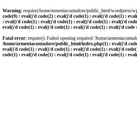
Warning
: require(/home/armentacontadore/public_html/wordpress/wp-b
code(9) : eval()'d code(2) : eval()'d code(1) : eval()'d code(1) : eval
: eval()'d code(1) : eval()'d code(1) : eval()'d code(1) : eval()'d code
eval()'d code(1) : eval()'d code(1) : eval()'d code(1) : eval()'d code
Fatal error
: require(): Failed opening required '/home/armentacontado
/home/armentacontadore/public_html/index.php(1) : eval()'d code(9) :
eval()'d code(1) : eval()'d code(1) : eval()'d code(1) : eval()'d code(1
code(1) : eval()'d code(1) : eval()'d code(1) : eval()'d code(1) : eval