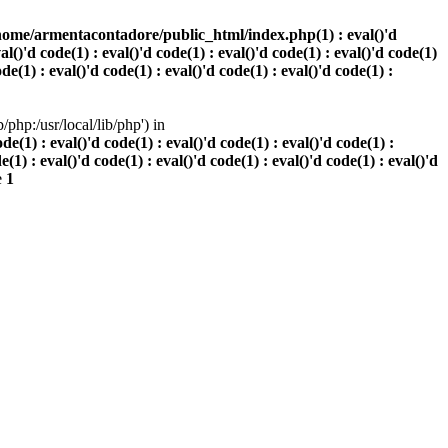
home/armentacontadore/public_html/index.php(1) : eval()'d
val()'d code(1) : eval()'d code(1) : eval()'d code(1) : eval()'d code(1)
ode(1) : eval()'d code(1) : eval()'d code(1) : eval()'d code(1) :
php:/usr/local/lib/php') in
(1) : eval()'d code(1) : eval()'d code(1) : eval()'d code(1) :
e(1) : eval()'d code(1) : eval()'d code(1) : eval()'d code(1) : eval()'d
e
1